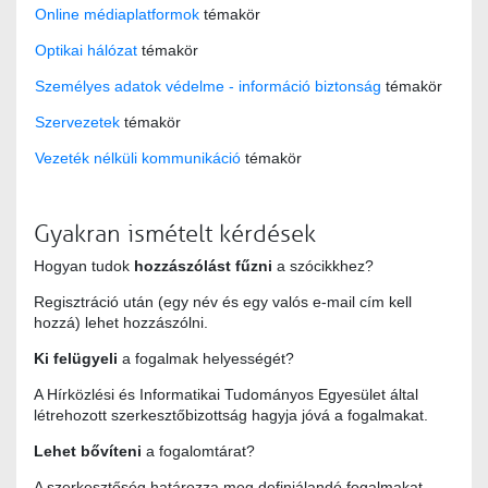
Online médiaplatformok
témakör
Optikai hálózat
témakör
Személyes adatok védelme - információ biztonság
témakör
Szervezetek
témakör
Vezeték nélküli kommunikáció
témakör
Gyakran ismételt kérdések
Hogyan tudok
hozzászólást fűzni
a szócikkhez?
Regisztráció után (egy név és egy valós e-mail cím kell
hozzá) lehet hozzászólni.
Ki felügyeli
a fogalmak helyességét?
A Hírközlési és Informatikai Tudományos Egyesület által
létrehozott szerkesztőbizottság hagyja jóvá a fogalmakat.
Lehet bővíteni
a fogalomtárat?
A szerkesztőség határozza meg definiálandó fogalmakat.