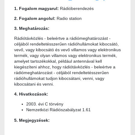
1. Fogalom magyarul:
Rádióberendezés
2. Fogalom angolul:
Radio station
3. Meghatározás:
Rádiótávközlés - beleértve a rádiómeghatározást -
céljából rendeltetésszerűen rádióhullámokat kibocsátó,
vevő, vagy kibocsátó és vevő villamos vagy elektronikus
termék, vagy olyan villamos vagy elektronikus termék,
amelyet tartozékokkal, például antennával kell
kiegészíteni ahhoz, hogy rádiótávközlés - beleértve a
rádiómeghatározást - céljából rendeltetésszerűen
rádióhullámokat tudjon kibocsátani, venni, vagy
kibocsátani és venni.
4. Hivatkozások:
2003. évi C törvény
Nemzetközi Rádiószabályzat 1.61
5. Megjegyzések: