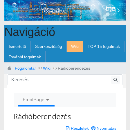
Ugrás a fő tartalomhoz
Navigáció
Ismertető
Szerkesztőség
Wiki
TOP 15 fogalmak
További fogalmak
Fogalomtár
Wiki
Rádióberendezés
FrontPage
Rádióberendezés
Részletek
Nyomtatás