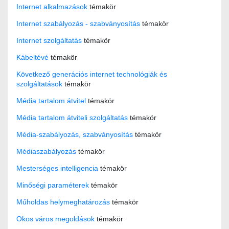
Internet alkalmazások
témakör
Internet szabályozás - szabványosítás
témakör
Internet szolgáltatás
témakör
Kábeltévé
témakör
Következő generációs internet technológiák és
szolgáltatások
témakör
Média tartalom átvitel
témakör
Média tartalom átviteli szolgáltatás
témakör
Média-szabályozás, szabványosítás
témakör
Médiaszabályozás
témakör
Mesterséges intelligencia
témakör
Minőségi paraméterek
témakör
Műholdas helymeghatározás
témakör
Okos város megoldások
témakör