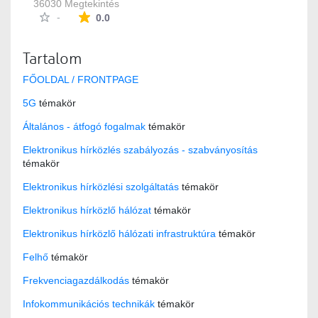
36030 Megtekintés
Az átlagos minősítés 0 csillag a lehetséges 5-b
-
0.0
Tartalom
FŐOLDAL / FRONTPAGE
5G
témakör
Általános - átfogó fogalmak
témakör
Elektronikus hírközlés szabályozás - szabványosítás
témakör
Elektronikus hírközlési szolgáltatás
témakör
Elektronikus hírközlő hálózat
témakör
Elektronikus hírközlő hálózati infrastruktúra
témakör
Felhő
témakör
Frekvenciagazdálkodás
témakör
Infokommunikációs technikák
témakör