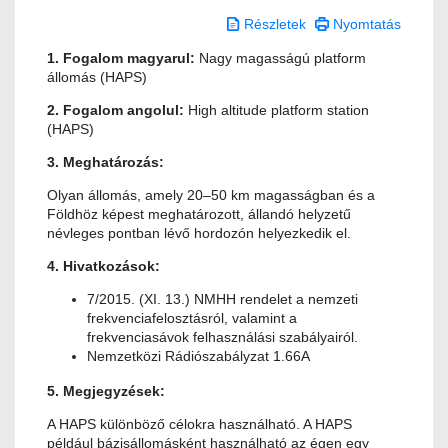
Részletek
Nyomtatás
1. Fogalom magyarul:
Nagy magasságú platform
állomás (HAPS)
2. Fogalom angolul:
High altitude platform station
(HAPS)
3. Meghatározás:
Olyan állomás, amely 20–50 km magasságban és a
Földhöz képest meghatározott, állandó helyzetű
névleges pontban lévő hordozón helyezkedik el.
4. Hivatkozások:
7/2015. (XI. 13.) NMHH rendelet a nemzeti
frekvenciafelosztásról, valamint a
frekvenciasávok felhasználási szabályairól.
Nemzetközi Rádiószabályzat 1.66A
5. Megjegyzések:
A HAPS különböző célokra használható. A HAPS
például bázisállomásként használható az égen egy