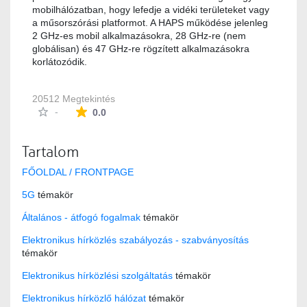
mobilhálózatban, hogy lefedje a vidéki területeket vagy
a műsorszórási platformot. A HAPS működése jelenleg
2 GHz-es mobil alkalmazásokra, 28 GHz-re (nem
globálisan) és 47 GHz-re rögzített alkalmazásokra
korlátozódik.
20512 Megtekintés
Az átlagos minősítés 0 csillag a lehetséges 5-b
-
0.0
Tartalom
FŐOLDAL / FRONTPAGE
5G
témakör
Általános - átfogó fogalmak
témakör
Elektronikus hírközlés szabályozás - szabványosítás
témakör
Elektronikus hírközlési szolgáltatás
témakör
Elektronikus hírközlő hálózat
témakör