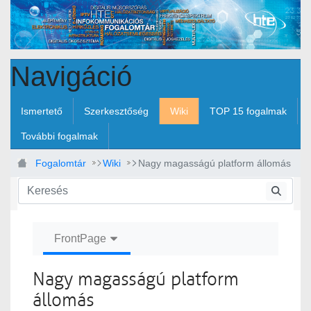
Ugrás a fő tartalomhoz
Navigáció
Ismertető
Szerkesztőség
Wiki
TOP 15 fogalmak
További fogalmak
Fogalomtár
Wiki
Nagy magasságú platform állomás
FrontPage
Nagy magasságú platform
állomás