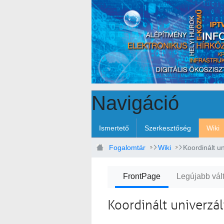
Ugrás a fő tartalomhoz
Navigáció
Ismertető
Szerkesztőség
Wiki
Fogalomtár
Wiki
Koordinált un
FrontPage
Legújabb vál
Koordinált univerzál