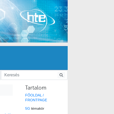
Tartalom
FŐOLDAL /
FRONTPAGE
5G
témakör