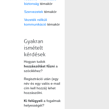
biztonság
témakör
Szervezetek
témakör
Vezeték nélküli
kommunikáció
témakör
Gyakran
ismételt
kérdések
Hogyan tudok
hozzászólást fűzni
a
szócikkhez?
Regisztráció után (egy
név és egy valós e-mail
cím kell hozzá) lehet
hozzászólni.
Ki felügyeli
a fogalmak
helyességét?