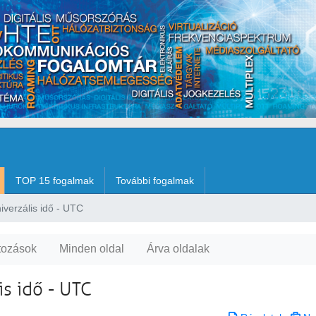
TOP 15 fogalmak
További fogalmak
iverzális idő - UTC
tozások
Minden oldal
Árva oldalak
is idő - UTC