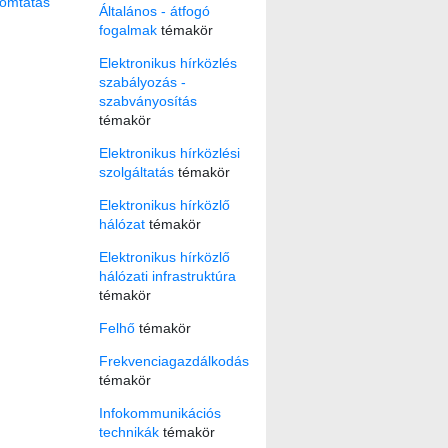
omtatás
Általános - átfogó
fogalmak
témakör
Elektronikus hírközlés
szabályozás -
szabványosítás
témakör
Elektronikus hírközlési
szolgáltatás
témakör
Elektronikus hírközlő
hálózat
témakör
Elektronikus hírközlő
hálózati infrastruktúra
témakör
Felhő
témakör
Frekvenciagazdálkodás
témakör
Infokommunikációs
technikák
témakör