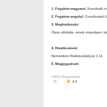
1. Fogalom magyarul
: Koordinált u
2. Fogalom angolul:
Coordinated U
3. Meghatározás:
Olyan időskála, amely másodperc ala
4. Hivatkozások:
Nemzetközi Rádiószabályzat 1.14.
5. Megjegyzések:
19683 Megtekintés
Az átlagos minősítés
-
0.0