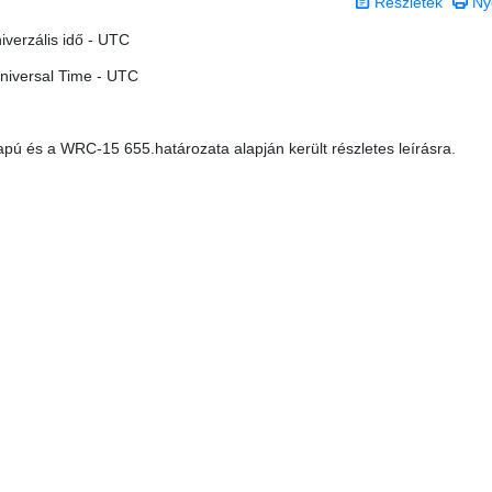
Részletek
Ny
niverzális idő - UTC
niversal Time - UTC
pú és a WRC-15 655.határozata alapján került részletes leírásra.
 0 csillag a lehetséges 5-ből.